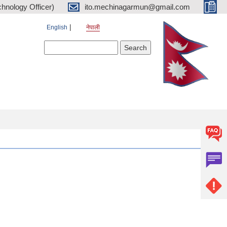
hnology Officer)
ito.mechinagarmun@gmail.com
English
नेपाली
Search form
Search