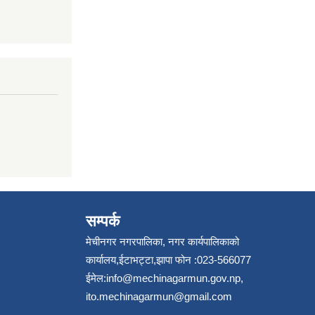
सम्पर्क
मेचीनगर नगरपालिका, नगर कार्यपालिकाको
कार्यालय,ईटाभट्टा,झापा फोन :023-566077
ईमेल:
info@mechinagarmun.gov.np
,
ito.mechinagarmun@gmail.com