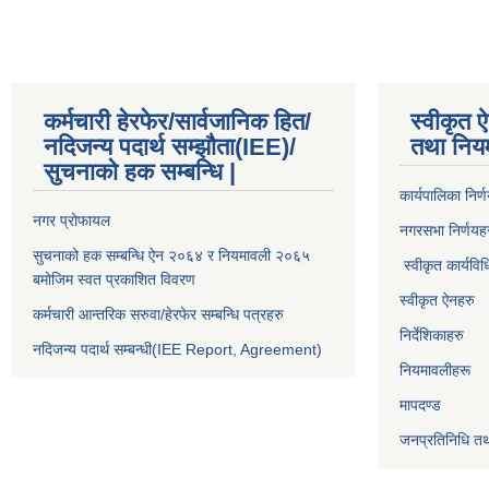
कर्मचारी हेरफेर/सार्वजानिक हित/
स्वीकृत ऐ
नदिजन्य पदार्थ सम्झौता(IEE)/
तथा निय
सुचनाको हक सम्बन्धि |
कार्यपालिका निर्
नगर प्रोफायल
नगरसभा निर्णयह
सुचनाको हक सम्बन्धि ऐन २०६४ र नियमावली २०६५
स्वीकृत कार्यविध
बमोजिम स्वत प्रकाशित विवरण
स्वीकृत ऐनहरु
कर्मचारी आन्तरिक सरुवा/हेरफेर सम्बन्धि पत्रहरु
निर्देशिकाहरु
नदिजन्य पदार्थ सम्बन्धी(IEE Report, Agreement)​
नियमावलीहरू
मापदण्ड
जनप्रतिनिधि तथ