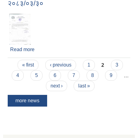
२०८३/०३/३०
Read more
about सेवा प्रवाह प्रभावित हुने सम्बन्धी सूचना |
२०८३/०३/३०
Pages
« first
‹ previous
1
2
3
4
5
6
7
8
9
…
next ›
last »
more news