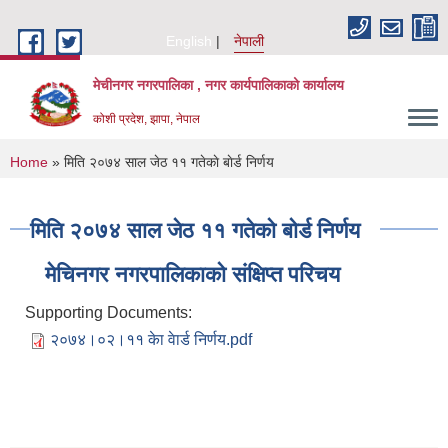
Skip to main content
English
नेपाली
मेचीनगर नगरपालिका , नगर कार्यपालिकाको कार्यालय
कोशी प्रदेश, झापा, नेपाल
You are here
Home
» मिति २०७४ साल जेठ ११ गतेकाे बाेर्ड निर्णय
मिति २०७४ साल जेठ ११ गतेकाे बाेर्ड निर्णय
मेचिनगर नगरपालिकाको संक्षिप्‍त परिचय
Supporting Documents:
२०७४।०२।११ केा वेार्ड निर्णय.pdf