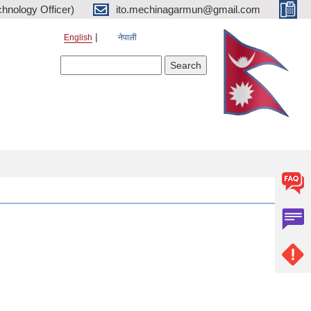
hnology Officer)
ito.mechinagarmun@gmail.com
English
नेपाली
Search form
Search