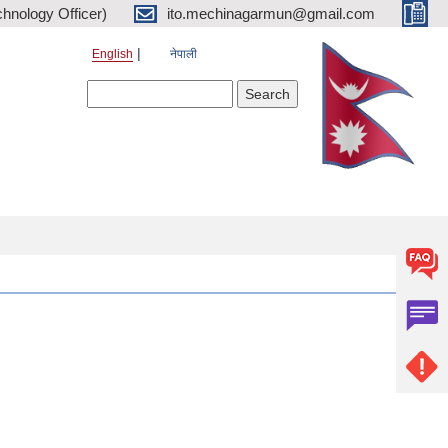
hnology Officer)
ito.mechinagarmun@gmail.com
English
नेपाली
Search form
Search